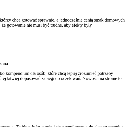
h, którzy chcą gotować sprawnie, a jednocześnie cenią smak domowych
 że gotowanie nie musi być trudne, aby efekty były
zona
jako kompendium dla osób, które chcą lepiej zrozumieć potrzeby
tórej łatwiej dopasować zabiegi do oczekiwań. Nowości na stronie to
gotowania. To blog, który zrodził się z zamiłowania do eksperymentów