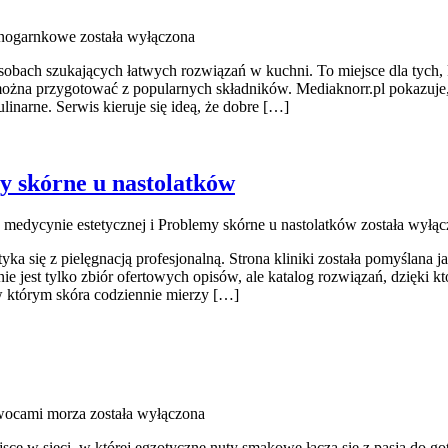
dnogarnkowe
została wyłączona
 osobach szukających łatwych rozwiązań w kuchni. To miejsce dla tyc
e można przygotować z popularnych składników. Mediaknorr.pl pokazuje,
inarne. Serwis kieruje się ideą, że dobre […]
y skórne u nastolatków
medycynie estetycznej i Problemy skórne u nastolatków
została wyłąc
a się z pielęgnacją profesjonalną. Strona kliniki została pomyślana 
e jest tylko zbiór ofertowych opisów, ale katalog rozwiązań, dzięki k
w którym skóra codziennie mierzy […]
wocami morza
została wyłączona
ejsce w sieci, w której egzotyczne nuty smakowe łączą się z pasją do 