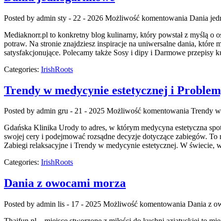
Posted by admin
sty - 22 - 2026
Możliwość komentowania
Dania je
Mediaknorr.pl to konkretny blog kulinarny, który powstał z myślą o
potraw. Na stronie znajdziesz inspiracje na uniwersalne dania, któr
satysfakcjonujące. Polecamy także Sosy i dipy i Darmowe przepisy kul
Categories:
IrishRoots
Trendy w medycynie estetycznej i Problem
Posted by admin
gru - 21 - 2025
Możliwość komentowania
Trendy w 
Gdańska Klinika Urody to adres, w którym medycyna estetyczna spotyk
swojej cery i podejmować rozsądne decyzje dotyczące zabiegów. To ni
Zabiegi relaksacyjne i Trendy w medycynie estetycznej. W świecie, 
Categories:
IrishRoots
Dania z owocami morza
Posted by admin
lis - 17 - 2025
Możliwość komentowania
Dania z o
Thaifun.pl – miejsce stworzone z miłości do kuchni azjatyckiej to mi