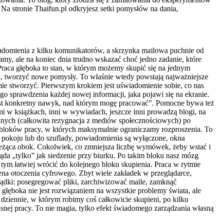
 Na stronie Thaifun.pl odkryjesz setki pomysłów na dania,
iadomienia z kilku komunikatorów, a skrzynka mailowa puchnie od
y, ale na koniec dnia trudno wskazać choć jedno zadanie, które
Praca głęboka to stan, w którym możemy skupić się na jednym
ań, tworzyć nowe pomysły. To właśnie wtedy powstają najważniejsze
omie stworzyć. Pierwszym krokiem jest uświadomienie sobie, co nas
go sprawdzenia każdej nowej informacji, jaka pojawi się na ekranie.
jest konkretny nawyk, nad którym mogę pracować”. Pomocne bywa też
mi w książkach, inni w wywiadach, jeszcze inni prowadzą blogi, na
lnych (całkowita rezygnacja z mediów społecznościowych) po
a bloków pracy, w których maksymalnie ograniczamy rozproszenia. To
o pokoju lub do szuflady, powiadomienia są wyłączone, okna
 leżąca obok. Cokolwiek, co zmniejsza liczbę wymówek, żeby wstać i
ąda „tylko” jak siedzenie przy biurku. Po takim bloku nasz mózg
 tym łatwiej wrócić do kolejnego bloku skupienia. Praca w rytmie
giena otoczenia cyfrowego. Zbyt wiele zakładek w przeglądarce,
orządki: posegregować pliki, zarchiwizować maile, zamknąć
 głęboka nie jest rozwiązaniem na wszystkie problemy świata, ale
 dziennie, w którym robimy coś całkowicie skupieni, po kilku
asnej pracy. To nie magia, tylko efekt świadomego zarządzania własną