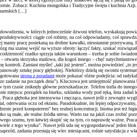
formie. Zobacz: Kuchnia mongolska i Tradycyjne święta i kuchnia Azji.
tnamskich […]
a dowodzenia, w których jednocześnie dzwoni telefon, wyskakują pow
roduktywności: ciągle coś robimy, na coś odpowiadamy, coś sprawdzam
ej mamy pracę posiekaną na drobne kawałki, nieustannie przerywaną. 
mózg ma szansę wejść na wyższe obroty: łączyć fakty, szukać rozwiąz
sza codzienność rzadko sprzyja takim warunkom – trzeba je sobie świad
ych – otwarta skrzynka mailowa, dla kogoś innego – chęć natychmiastowe
 kontroli. Zamiast myśleć „taki już jestem”, można powiedzieć „to 
panowały sztukę pracy głębokiej. Niektórzy dzielą się swoimi systema
zygotowana
strona z poradami
może pokazać różne podejścia: od radyka
sze zadanie na początek dnia”). Kluczowa jest umiejętność planowani
w tym czasie zniknęły główne przeszkadzacze. Telefon trafia do inneg
ie miejsca: porządek na biurku, szklanka wody pod ręką, lista zadań
Praca głęboka jest intensywna i męcząca, nawet jeśli z zewnątrz wygl
 dal, oderwania oczu od ekranu. Paradoksalnie, im lepiej odpoczywamy,
edzenie przed komputerem” bez realnej koncentracji. Istotna jest też hi
tko są małe, ale realne źródła stresu. Warto raz na jakiś czas zrobić p
owego szumu, tym łatwiej skupić się na tym, co naprawdę ważne. Praca
iewiele z tego wynika”. Nawet jeśli uda się wygospodarować jeden blok
aprzód, zadania przestają się wlec miesiącami, rośnie satysfakcja z wł