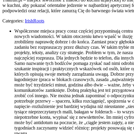
w kuchni, aby pokazać orientalne jedzenie w najbardziej apetycznej 
podpowiedzi oraz relacji, które zanurzą Cię do barwnego świata wie
Categories:
IrishRoots
Współczesne miejsca pracy coraz częściej przypominają centr
nowych wiadomości. W takim otoczeniu łatwo wpaść w iluzję p
zrobiliśmy naprawdę dobrze i do końca. Zamiast pracy głęboki
zadaniu bez rozpraszaczy przez dłuższy czas. W takim trybie 
projekty, teksty, analizy czy strategie. Problem w tym, że na
najczęściej rozprasza. Dla jednych będzie to telefon, dla inn
Samo nazwanie tych bodźców pomaga zyskać nad nimi odrobinę
szukanie inspiracji i praktycznych wskazówek od osób, które o
których opisują swoje metody zarządzania uwagą. Dobrze pr
łagodniejsze (praca w blokach czasowych, zasada „najważniej
może być trzydzieści minut, godzina albo dwie – ważne, żeby 
komunikatorów zamknięte. Dobrą praktyką jest też przygotowan
zrobić coś innego. Nie można jednak zapominać o odpoczynku. 
potrzebuje przerwy – spaceru, kilku rozciągnięć, spojrzenia w
napięcie–rozluźnienie jest bardziej wydajna niż nieustanne „si
tysiące nieprzeczytanych maili, bałagan w folderach – to wszys
niepotrzebne konta, wypisać się z newsletterów. Im mniej cyfr
może być antidotum na poczucie, że „ciągle jestem zajęty, a n
tygodniach zaczynamy widzieć różnicę: projekty posuwają się n
uwagą.