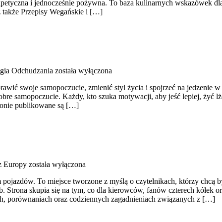
i, apetyczna i jednocześnie pożywna. To baza kulinarnych wskazówek d
z także Przepisy Wegańskie i […]
gia Odchudzania
została wyłączona
poprawić swoje samopoczucie, zmienić styl życia i spojrzeć na jedzen
re samopoczucie. Każdy, kto szuka motywacji, aby jeść lepiej, żyć lżej
ronie publikowane są […]
z Europy
została wyłączona
m pojazdów. To miejsce tworzone z myślą o czytelnikach, którzy chcą
b. Strona skupia się na tym, co dla kierowców, fanów czterech kółek 
tach, porównaniach oraz codziennych zagadnieniach związanych z […]