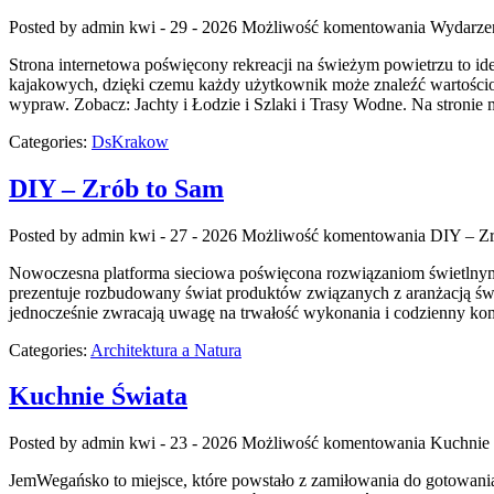
Posted by admin
kwi - 29 - 2026
Możliwość komentowania
Wydarzen
Strona internetowa poświęcony rekreacji na świeżym powietrzu to id
kajakowych, dzięki czemu każdy użytkownik może znaleźć wartościo
wypraw. Zobacz: Jachty i Łodzie i Szlaki i Trasy Wodne. Na stroni
Categories:
DsKrakow
DIY – Zrób to Sam
Posted by admin
kwi - 27 - 2026
Możliwość komentowania
DIY – Zr
Nowoczesna platforma sieciowa poświęcona rozwiązaniom świetlnym to
prezentuje rozbudowany świat produktów związanych z aranżacją świat
jednocześnie zwracają uwagę na trwałość wykonania i codzienny kom
Categories:
Architektura a Natura
Kuchnie Świata
Posted by admin
kwi - 23 - 2026
Możliwość komentowania
Kuchnie 
JemWegańsko to miejsce, które powstało z zamiłowania do gotowania w