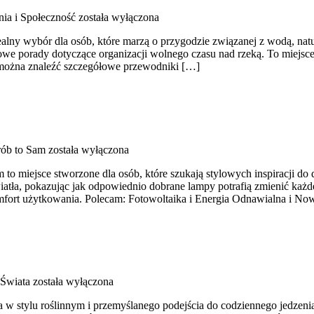
ia i Społeczność
została wyłączona
ealny wybór dla osób, które marzą o przygodzie związanej z wodą, na
we porady dotyczące organizacji wolnego czasu nad rzeką. To miejsce
e można znaleźć szczegółowe przewodniki […]
ób to Sam
została wyłączona
 miejsce stworzone dla osób, które szukają stylowych inspiracji do 
ła, pokazując jak odpowiednio dobrane lampy potrafią zmienić każde w
fort użytkowania. Polecam: Fotowoltaika i Energia Odnawialna i Now
Świata
została wyłączona
 stylu roślinnym i przemyślanego podejścia do codziennego jedzenia. T