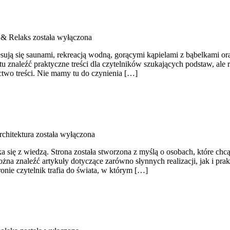
e & Relaks
została wyłączona
nteresują się saunami, rekreacją wodną, gorącymi kąpielami z bąbelkam
tu znaleźć praktyczne treści dla czytelników szukających podstaw, al
two treści. Nie mamy tu do czynienia […]
rchitektura
została wyłączona
ka się z wiedzą. Strona została stworzona z myślą o osobach, które c
ożna znaleźć artykuły dotyczące zarówno słynnych realizacji, jak i 
onie czytelnik trafia do świata, w którym […]