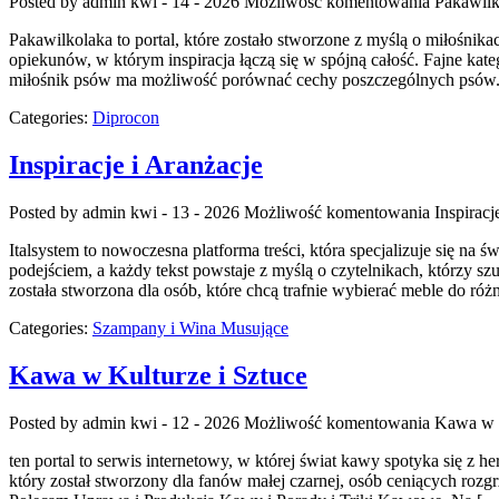
Posted by admin
kwi - 14 - 2026
Możliwość komentowania
Pakawilk
Pakawilkolaka to portal, które zostało stworzone z myślą o miłośni
opiekunów, w którym inspiracja łączą się w spójną całość. Fajne kat
miłośnik psów ma możliwość porównać cechy poszczególnych psów. 
Categories:
Diprocon
Inspiracje i Aranżacje
Posted by admin
kwi - 13 - 2026
Możliwość komentowania
Inspiracj
Italsystem to nowoczesna platforma treści, która specjalizuje się na
podejściem, a każdy tekst powstaje z myślą o czytelnikach, którzy
została stworzona dla osób, które chcą trafnie wybierać meble do r
Categories:
Szampany i Wina Musujące
Kawa w Kulturze i Sztuce
Posted by admin
kwi - 12 - 2026
Możliwość komentowania
Kawa w K
ten portal to serwis internetowy, w której świat kawy spotyka się z h
który został stworzony dla fanów małej czarnej, osób ceniących rozg