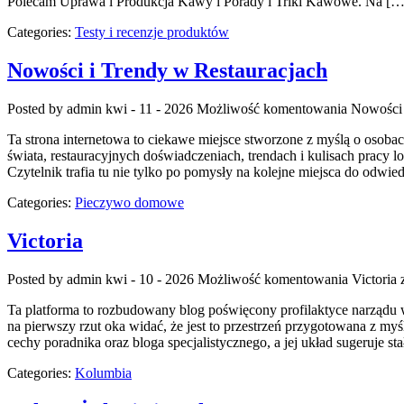
Polecam Uprawa i Produkcja Kawy i Porady i Triki Kawowe. Na […
Categories:
Testy i recenzje produktów
Nowości i Trendy w Restauracjach
Posted by admin
kwi - 11 - 2026
Możliwość komentowania
Nowości 
Ta strona internetowa to ciekawe miejsce stworzone z myślą o osobac
świata, restauracyjnych doświadczeniach, trendach i kulisach pracy l
Czytelnik trafia tu nie tylko po pomysły na kolejne miejsca do odwied
Categories:
Pieczywo domowe
Victoria
Posted by admin
kwi - 10 - 2026
Możliwość komentowania
Victoria
z
Ta platforma to rozbudowany blog poświęcony profilaktyce narządu wz
na pierwszy rzut oka widać, że jest to przestrzeń przygotowana z my
cechy poradnika oraz bloga specjalistycznego, a jej układ sugeruje s
Categories:
Kolumbia