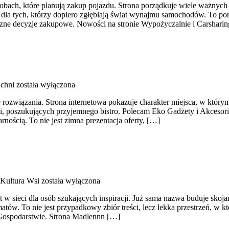
osobach, które planują zakup pojazdu. Strona porządkuje wiele ważny
 dla tych, którzy dopiero zgłębiają świat wynajmu samochodów. To po
czne decyzje zakupowe. Nowości na stronie Wypożyczalnie i Carshari
chni
została wyłączona
 rozwiązania. Strona internetowa pokazuje charakter miejsca, w który
ci, poszukujących przyjemnego bistro. Polecam Eko Gadżety i Akcesor
rnością. To nie jest zimna prezentacja oferty, […]
 Kultura Wsi
została wyłączona
 w sieci dla osób szukających inspiracji. Już sama nazwa buduje skoj
atów. To nie jest przypadkowy zbiór treści, lecz lekka przestrzeń, w 
w Gospodarstwie. Strona Madlennn […]