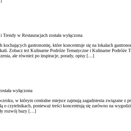
]
i Trendy w Restauracjach
została wyłączona
h kochających gastronomię, które koncentruje się na lokalach gastron
okali. Zobacz też Kulinarne Podróże Tematyczne i Kulinarne Podróże Te
zenia, ale również po inspiracje, porady, opisy […]
ostała wyłączona
roku, w którym centralne miejsce zajmują zagadnienia związane z prac
ślą o czytelnikach, ponieważ treści koncentrują się zarówno na wygodz
tały rozwój bazy […]