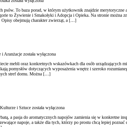
olaka
została wyłączona
kach psów. To baza porad, w którym użytkownik znajdzie merytoryczne
egorie to Żywienie i Smakołyki i Adopcja i Opieka. Na stronie można z
Opisy obejmują charakter zwierząt, a […]
e i Aranżacje
została wyłączona
 świecie mebli oraz konkretnych wskazówkach dla osób urządzających mi
 szukają pomysłów dotyczących wyposażenia wnętrz i szeroko rozumiane
óżnych stref domu. Można […]
ulturze i Sztuce
została wyłączona
erbatą, a pasja do aromatycznych napojów zamienia się w konkretne insp
rzewające napoje, a także dla tych, którzy po prostu chcą lepiej pozn