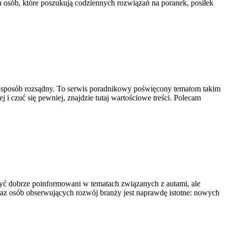
la osób, które poszukują codziennych rozwiązań na poranek, posiłek
ie w sposób rozsądny. To serwis poradnikowy poświęcony tematom takim
 i czuć się pewniej, znajdzie tutaj wartościowe treści. Polecam
 być dobrze poinformowani w tematach związanych z autami, ale
oraz osób obserwujących rozwój branży jest naprawdę istotne: nowych