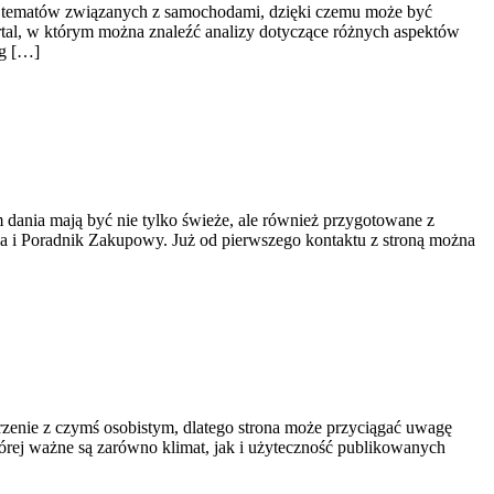
ch tematów związanych z samochodami, dzięki czemu może być
rtal, w którym można znaleźć analizy dotyczące różnych aspektów
ng […]
m dania mają być nie tylko świeże, ale również przygotowane z
ia i Poradnik Zakupowy. Już od pierwszego kontaktu z stroną można
arzenie z czymś osobistym, dlatego strona może przyciągać uwagę
której ważne są zarówno klimat, jak i użyteczność publikowanych