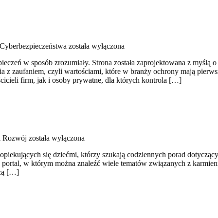
Cyberbezpieczeństwa
została wyłączona
pieczeń w sposób zrozumiały. Strona została zaprojektowana z myślą o 
a z zaufaniem, czyli wartościami, które w branży ochrony mają pierw
ieli firm, jak i osoby prywatne, dla których kontrola […]
i Rozwój
została wyłączona
 opiekujących się dziećmi, którzy szukają codziennych porad dotyczący
To portal, w którym można znaleźć wiele tematów związanych z karmien
cą […]